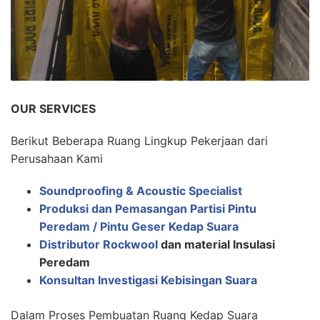
OUR SERVICES
Berikut Beberapa Ruang Lingkup Pekerjaan dari
Perusahaan Kami
Soundproofing & Acoustic Specialist
Produksi dan Pemasangan Partisi Pintu
Peredam / Pintu Geser Kedap Suara
Distributor Rockwool
dan material Insulasi
Peredam
Konsultan Investigasi Kebisingan Suara
Dalam Proses Pembuatan Ruang Kedap Suara