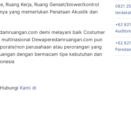
e, Ruang Kerja, Ruang Genset/blower/kontrol
0821 25
nnya yang memerlukan Penataan Akustik dan
terdeka
+62 821
Auditor
edamruangan.com demi melayani baik Costumer
un multinasional Dewaperedamruangan.com pun
+62 821
rporate/non perusahaan atau perorangan yang
Peredam
ruangan dengan bermacam tipe kebutuhan dan
donesia
n Hubungi
Kami di