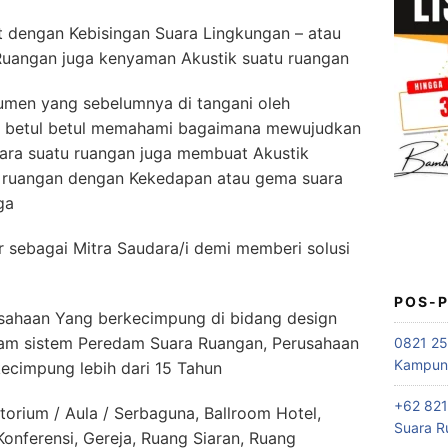
t dengan Kebisingan Suara Lingkungan – atau
Ruangan juga kenyaman Akustik suatu ruangan
umen yang sebelumnya di tangani oleh
k betul betul memahami bagaimana mewujudkan
ara suatu ruangan juga membuat Akustik
i ruangan dengan Kekedapan atau gema suara
ga
ebagai Mitra Saudara/i demi memberi solusi
POS-
ahaan Yang berkecimpung di bidang design
alam sistem Peredam Suara Ruangan, Perusahaan
0821 25
Kampung
kecimpung lebih dari 15 Tahun
+62 821
orium / Aula / Serbaguna, Ballroom Hotel,
Suara R
nferensi, Gereja, Ruang Siaran, Ruang