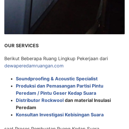
OUR SERVICES
Berikut Beberapa Ruang Lingkup Pekerjaan dari
dewaperedamruangan.com
Soundproofing & Acoustic Specialist
Produksi dan Pemasangan Partisi Pintu
Peredam / Pintu Geser Kedap Suara
Distributor Rockwool
dan material Insulasi
Peredam
Konsultan Investigasi Kebisingan Suara
saat Proses Pembuatan Ruang Kedap Suara