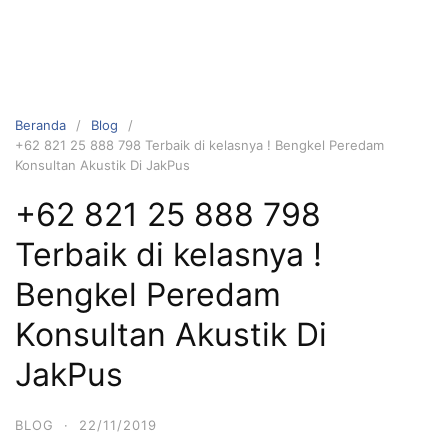
Beranda
Blog
+62 821 25 888 798 Terbaik di kelasnya ! Bengkel Peredam
Konsultan Akustik Di JakPus
+62 821 25 888 798
Terbaik di kelasnya !
Bengkel Peredam
Konsultan Akustik Di
JakPus
BLOG
·
22/11/2019