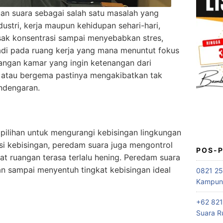
n suara sebagai salah satu masalah yang
dustri, kerja maupun kehidupan sehari-hari,
sak konsentrasi sampai menyebabkan stres,
jadi pada ruang kerja yang mana menuntut fokus
angan kamar yang ingin ketenangan dari
g atau bergema pastinya mengakibatkan tak
ndengaran.
pilihan untuk mengurangi kebisingan lingkungan
si kebisingan, peredam suara juga mengontrol
POS-
t ruangan terasa terlalu hening. Peredam suara
 sampai menyentuh tingkat kebisingan ideal
0821 25
Kampung
+62 821
Suara R