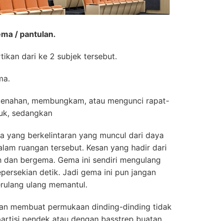
a / pantulan.
ikan dari ke 2 subjek tersebut.
ma.
enahan, membungkam, atau mengunci rapat-
suk, sedangkan
a yang berkelintaran yang muncul dari daya
dalam ruangan tersebut. Kesan yang hadir dari
h dan bergema. Gema ini sendiri mengulang
ersekian detik. Jadi gema ini pun jangan
erulang ulang memantul.
an membuat permukaan dinding-dinding tidak
 partisi pendek atau dengan basstrep buatan