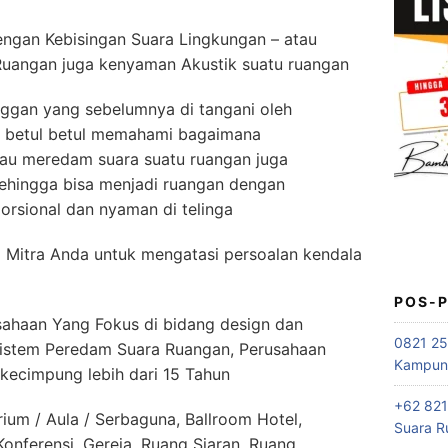
engan Kebisingan Suara Lingkungan – atau
Ruangan juga kenyaman Akustik suatu ruangan
ggan yang sebelumnya di tangani oleh
k betul betul memahami bagaimana
tau meredam suara suatu ruangan juga
ehingga bisa menjadi ruangan dengan
rsional dan nyaman di telinga
 Mitra Anda untuk mengatasi persoalan kendala
POS-
haan Yang Fokus di bidang design dan
0821 25
 sistem Peredam Suara Ruangan, Perusahaan
Kampung
rkecimpung lebih dari 15 Tahun
+62 821
ium / Aula / Serbaguna, Ballroom Hotel,
Suara R
nferensi, Gereja, Ruang Siaran, Ruang