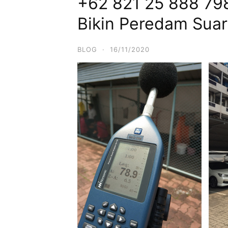
+62 821 25 888 798
Bikin Peredam Sua
BLOG
·
16/11/2020