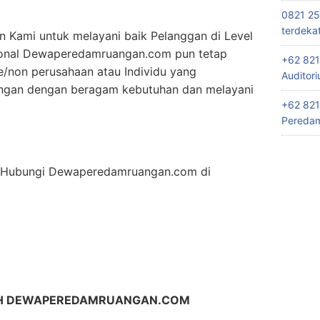
0821 25
terdeka
n Kami untuk melayani baik Pelanggan di Level
ional Dewaperedamruangan.com pun tetap
+62 821
/non perusahaan atau Individu yang
Auditor
ngan dengan beragam kebutuhan dan melayani
+62 821
Peredam
an Hubungi Dewaperedamruangan.com di
IH DEWAPEREDAMRUANGAN.COM