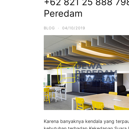
+62 821 25 888 798
Peredam
BLOG
·
04/10/2019
Karena banyaknya kendala yang terpau
kebutuhan terhadap Kekedapan Suara 