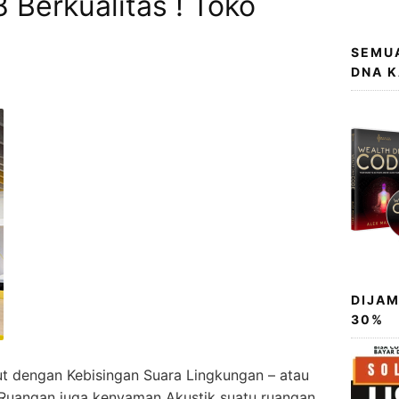
 Berkualitas ! Toko
SEMUA
DNA 
DIJAM
30%
t dengan Kebisingan Suara Lingkungan – atau
Ruangan juga kenyaman Akustik suatu ruangan