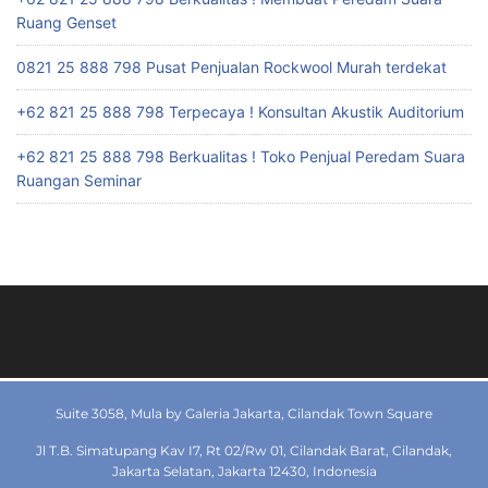
Ruang Genset
0821 25 888 798 Pusat Penjualan Rockwool Murah terdekat
+62 821 25 888 798 Terpecaya ! Konsultan Akustik Auditorium
+62 821 25 888 798 Berkualitas ! Toko Penjual Peredam Suara
Ruangan Seminar
Suite 3058, Mula by Galeria Jakarta, Cilandak Town Square
Jl T.B. Simatupang Kav I7, Rt 02/Rw 01, Cilandak Barat, Cilandak,
Jakarta Selatan, Jakarta 12430, Indonesia