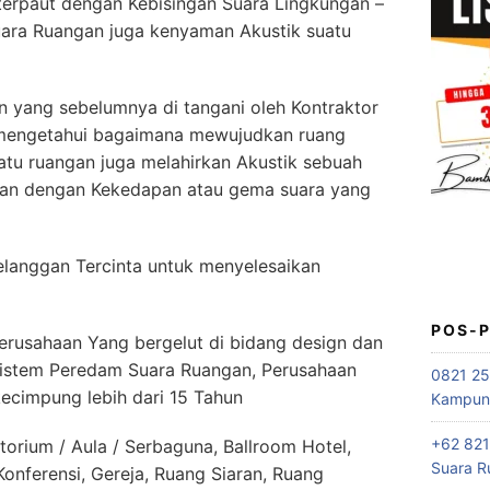
erpaut dengan Kebisingan Suara Lingkungan –
uara Ruangan juga kenyaman Akustik suatu
 yang sebelumnya di tangani oleh Kontraktor
 mengetahui bagaimana mewujudkan ruang
tu ruangan juga melahirkan Akustik sebuah
gan dengan Kekedapan atau gema suara yang
elanggan Tercinta untuk menyelesaikan
POS-
sahaan Yang bergelut di bidang design dan
 sistem Peredam Suara Ruangan, Perusahaan
0821 25
kecimpung lebih dari 15 Tahun
Kampung
+62 821
orium / Aula / Serbaguna, Ballroom Hotel,
Suara R
nferensi, Gereja, Ruang Siaran, Ruang