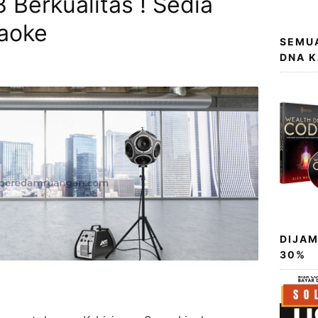
 Berkualitas ! Sedia
aoke
SEMUA
DNA 
DIJAM
30%