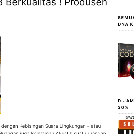
 Berkualitas ! Produsen
a
SEMUA
DNA 
DIJAM
30%
dengan Kebisingan Suara Lingkungan – atau
Ruangan juga kenyaman Akustik suatu ruangan