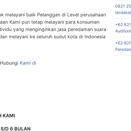
0821 25
terdeka
k melayani baik Pelanggan di Level perusahaan
haan Kami pun tetap melayani para konsumen
+62 821
dividu yang menginginkan jasa peredaman suara
Auditor
an melayani ke seluruh sudut kota di Indonesia
+62 821
Peredam
n Hubungi
Kami di
 KAMI
S/D 6 BULAN