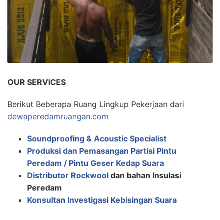
OUR SERVICES
Berikut Beberapa Ruang Lingkup Pekerjaan dari
dewaperedamruangan.com
Soundproofing & Acoustic Specialist
Produksi dan Pemasangan Partisi Pintu
Peredam / Pintu Geser Kedap Suara
Distributor Rockwool
dan bahan Insulasi
Peredam
Konsultan Investigasi Kebisingan Suara