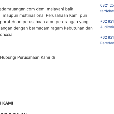
0821 25
edamruangan.com demi melayani baik
terdeka
al maupun multinasional Perusahaan Kami pun
+62 821
rporate/non perusahaan atau perorangan yang
Auditor
uangan dengan bermacam ragam kebutuhan dan
donesia
+62 821
Peredam
n Hubungi Perusahaan Kami di
 KAMI