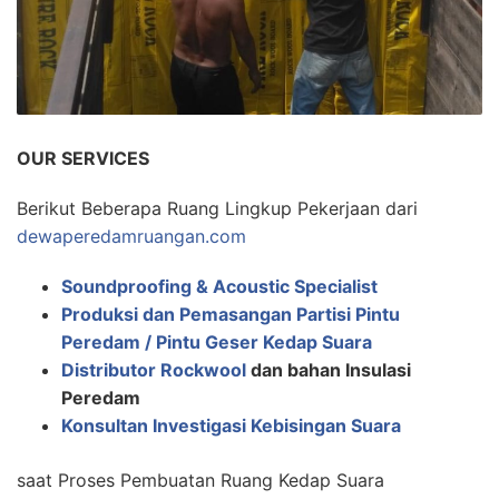
OUR SERVICES
Berikut Beberapa Ruang Lingkup Pekerjaan dari
dewaperedamruangan.com
Soundproofing & Acoustic Specialist
Produksi dan Pemasangan Partisi Pintu
Peredam / Pintu Geser Kedap Suara
Distributor Rockwool
dan bahan Insulasi
Peredam
Konsultan Investigasi Kebisingan Suara
saat Proses Pembuatan Ruang Kedap Suara