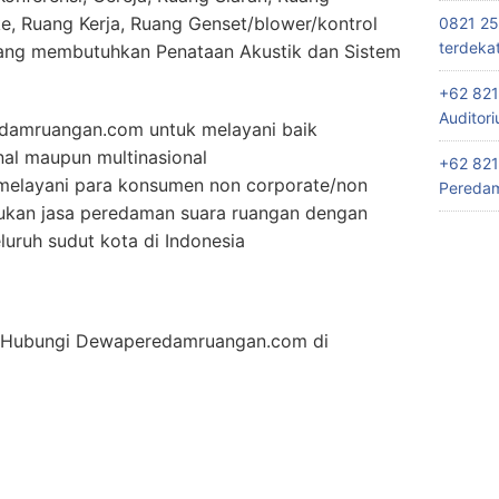
e, Ruang Kerja, Ruang Genset/blower/kontrol
0821 25
terdeka
yang membutuhkan Penataan Akustik dan Sistem
+62 821
Auditor
damruangan.com untuk melayani baik
nal maupun multinasional
+62 821
elayani para konsumen non corporate/non
Peredam
lukan jasa peredaman suara ruangan dengan
uruh sudut kota di Indonesia
an Hubungi Dewaperedamruangan.com di