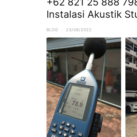
+62 821 25 888 798
Instalasi Akustik S
BLOG
·
23/08/2022