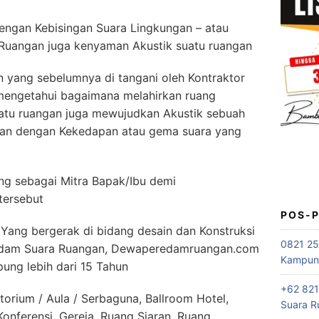
dengan Kebisingan Suara Lingkungan – atau
Ruangan juga kenyaman Akustik suatu ruangan
yang sebelumnya di tangani oleh Kontraktor
mengetahui bagaimana melahirkan ruang
atu ruangan juga mewujudkan Akustik sebuah
gan dengan Kekedapan atau gema suara yang
 sebagai Mitra Bapak/Ibu demi
tersebut
POS-
ang bergerak di bidang desain dan Konstruksi
0821 25
eredam Suara Ruangan, Dewaperedamruangan.com
Kampung
pung lebih dari 15 Tahun
+62 821
orium / Aula / Serbaguna, Ballroom Hotel,
Suara R
nferensi, Gereja, Ruang Siaran, Ruang