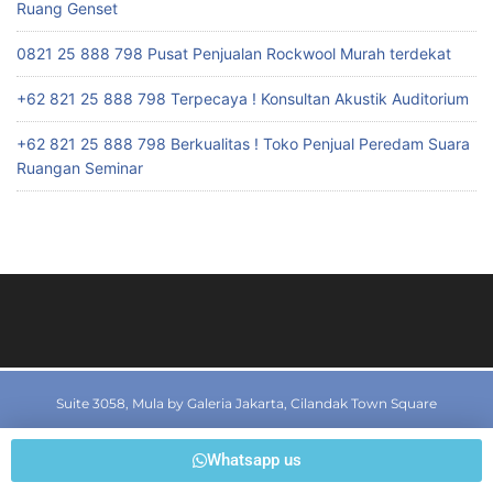
Ruang Genset
0821 25 888 798 Pusat Penjualan Rockwool Murah terdekat
+62 821 25 888 798 Terpecaya ! Konsultan Akustik Auditorium
+62 821 25 888 798 Berkualitas ! Toko Penjual Peredam Suara
Ruangan Seminar
Suite 3058, Mula by Galeria Jakarta, Cilandak Town Square
Jl T.B. Simatupang Kav I7, Rt 02/Rw 01, Cilandak Barat, Cilandak,
Whatsapp us
Jakarta Selatan, Jakarta 12430, Indonesia