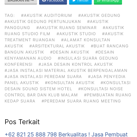
BAGIKAN INI
Facebook
Twitter
WhatsApp
TAG:
#AKUSTIK AUDITORIUM
#AKUSTIK GEDUNG
#AKUSTIK GEDUNG PERTUNJUKAN
#AKUSTIK
PANGGUNG
#AKUSTIK RUANG SEMINAR
#AKUSTIK
RUANG STUDIO FILM
#AKUSTIK STUDIO
#AKUSTIK
TREATMENT RUANGAN
#ALAMAT KONSULTAN
AKUSTIK
#ARSITEKTURAL AKUSTIK
#BUAT RANCANG
BANGUN AKUSTIK
#DESAIN AKUSTIK
#DESAIN
KENYAMANAN AUDIO
#INSULASI SUARA GEDUNG
KONFERENSI
#JASA DESAIN KONTROL AKUSTIK
#JASA INSTALASI MATERIAL AKUSTIK BERPENGALAMAN
#JASA INSTALASI PEREDAM SUARA
#JASA PENYEDIA
PANEL AKUSTIK
#KONSULTAN AKUSTIK
#KONSULTASI
DESAIN SOUND SISTEM HOTEL
#KONSULTASI NOISE
CONTROL BAR DAN KLUB MALAM
#PEMBUATAN RUANG
KEDAP SUARA
#PEREDAM SUARA RUANG MEETING
Pos Terkait
+62 821 25 888 798 Berkualitas ! Jasa Pembuat