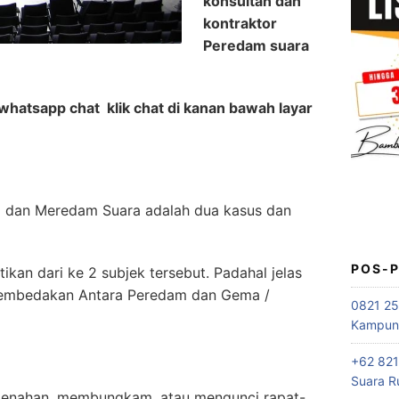
konsultan dan
kontraktor
Peredam suara
whatsapp chat klik chat di kanan bawah layar
 dan Meredam Suara adalah dua kasus dan
POS-
kan dari ke 2 subjek tersebut. Padahal jelas
embedakan Antara Peredam dan Gema /
0821 25
Kampung
+62 821
Suara R
enahan, membungkam, atau mengunci rapat-