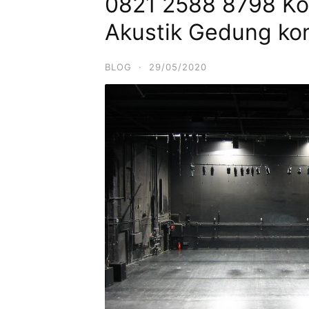
0821 2588 8798 Kont
Akustik Gedung ko
BLOG
·
29/05/2020