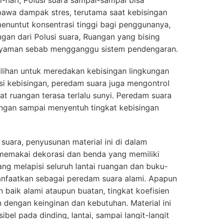
i-hari, Polusi suara sampai-sampai bisa
wa dampak stres, terutama saat kebisingan
enuntut konsentrasi tinggi bagi penggunanya,
gan dari Polusi suara, Ruangan yang bising
nyaman sebab mengganggu sistem pendengaran.
ilihan untuk meredakan kebisingan lingkungan
si kebisingan, peredam suara juga mengontrol
t ruangan terasa terlalu sunyi. Peredam suara
ngan sampai menyentuh tingkat kebisingan
uara, penyusunan material ini di dalam
memakai dekorasi dan benda yang memiliki
g melapisi seluruh lantai ruangan dan buku-
anfaatkan sebagai peredam suara alami. Apapun
 baik alami ataupun buatan, tingkat koefisien
dengan keinginan dan kebutuhan. Material ini
bel pada dinding, lantai, sampai langit-langit