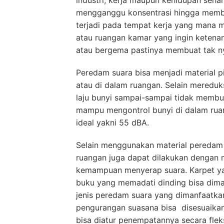
industri, kerja maupun kehidupan sehar
mengganggu konsentrasi hingga memba
terjadi pada tempat kerja yang mana m
atau ruangan kamar yang ingin ketenan
atau bergema pastinya membuat tak 
Peredam suara bisa menjadi material p
atau di dalam ruangan. Selain mereduk
laju bunyi sampai-sampai tidak membua
mampu mengontrol bunyi di dalam rua
ideal yakni 55 dBA.
Selain menggunakan material peredam s
ruangan juga dapat dilakukan dengan 
kemampuan menyerap suara. Karpet yan
buku yang memadati dinding bisa dim
jenis peredam suara yang dimanfaatkan
pengurangan suasana bisa disesuaikan 
bisa diatur penempatannya secara fleksi