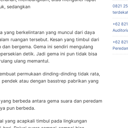
0821 25
suk, sedangkan
terdeka
+62 821
Auditor
a yang berkelintaran yang muncul dari daya
dalam ruangan tersebut. Kesan yang timbul dari
+62 821
h dan bergema. Gema ini sendiri mengulang
Peredam
ersekian detik. Jadi gema ini pun tidak bisa
rulang ulang memantul.
buat permukaan dinding-dinding tidak rata,
si pendek atau dengan basstrep pabrikan yang
k yang berbeda antara gema suara dan peredam
nya pun berbeda.
oal yang acapkali timbul pada lingkungan