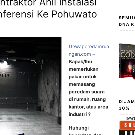
raktor Ahli Instalasi
nferensi Ke Pohuwato
SEMUA
DNA 
Dewaperedamrua
ngan.com
–
Bapak/Ibu
memerlukan
pakar untuk
memasang
peredam suara
di rumah, ruang
DIJAM
kantor, atau area
30%
industri ?
Hubungi