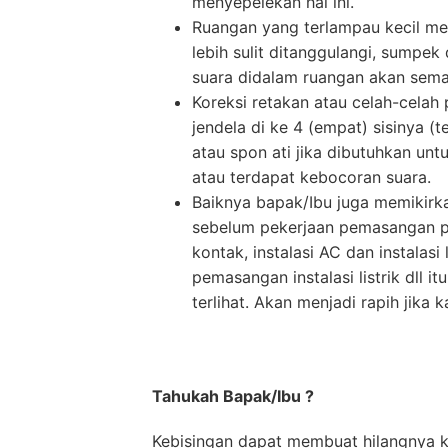
menyepelekan hal ini.
Ruangan yang terlampau kecil men
lebih sulit ditanggulangi, sumpe
suara didalam ruangan akan semak
Koreksi retakan atau celah-celah 
jendela di ke 4 (empat) sisinya 
atau spon ati jika dibutuhkan unt
atau terdapat kebocoran suara.
Baiknya bapak/Ibu juga memikirka
sebelum pekerjaan pemasangan per
kontak, instalasi AC dan instalasi
pemasangan instalasi listrik dll 
terlihat. Akan menjadi rapih jika 
Tahukah Bapak/Ibu ?
Kebisingan dapat membuat hilangnya