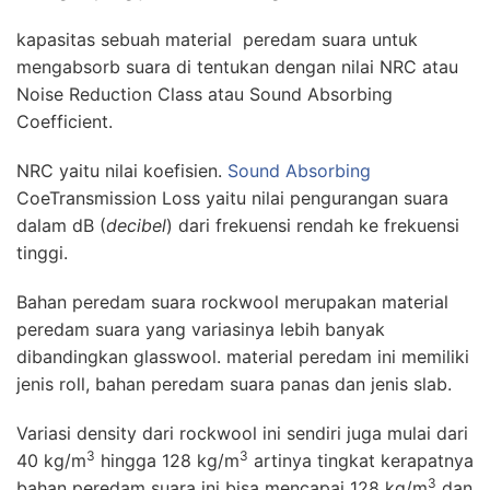
kapasitas sebuah material peredam suara untuk
mengabsorb suara di tentukan dengan nilai NRC atau
Noise Reduction Class atau Sound Absorbing
Coefficient.
NRC yaitu nilai koefisien.
Sound Absorbing
CoeTransmission Loss yaitu nilai pengurangan suara
dalam dB (
decibel
) dari frekuensi rendah ke frekuensi
tinggi.
Bahan peredam suara rockwool merupakan material
peredam suara yang variasinya lebih banyak
dibandingkan glasswool. material peredam ini memiliki
jenis roll, bahan peredam suara panas dan jenis slab.
Variasi density dari rockwool ini sendiri juga mulai dari
3
3
40 kg/m
hingga 128 kg/m
artinya tingkat kerapatnya
3
bahan peredam suara ini bisa mencapai 128 kg/m
dan