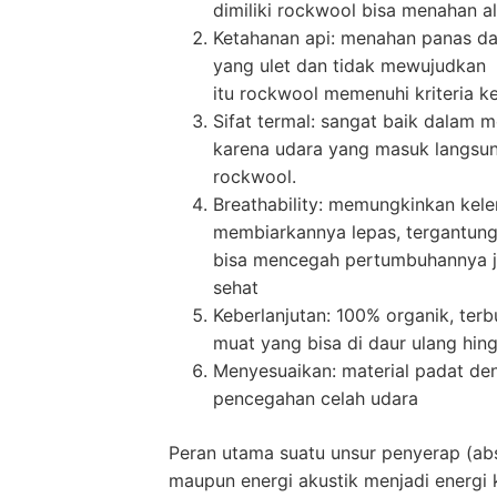
dimiliki rockwool bisa menahan 
Ketahanan api: menahan panas dan
yang ulet dan tidak mewujudkan e
itu rockwool memenuhi kriteria 
Sifat termal: sangat baik dalam
karena udara yang masuk langsung 
rockwool.
Breathability: memungkinkan kele
membiarkannya lepas, tergantung 
bisa mencegah pertumbuhannya j
sehat
Keberlanjutan: 100% organik, ter
muat yang bisa di daur ulang hin
Menyesuaikan: material padat d
pencegahan celah udara
Peran utama suatu unsur penyerap (abs
maupun energi akustik menjadi energi k