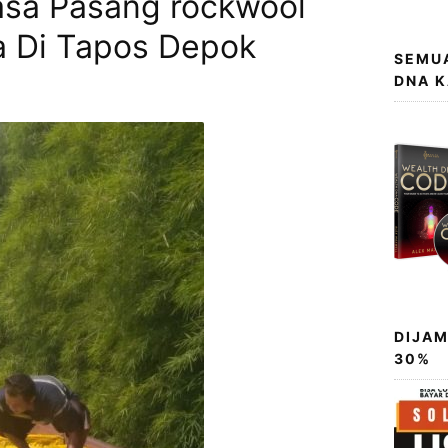
asa Pasang rockwool
ia Di Tapos Depok
SEMUA
DNA 
DIJAM
30%