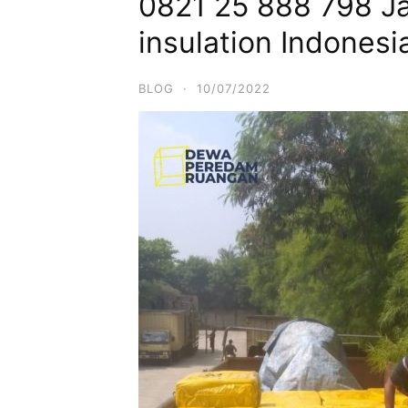
0821 25 888 798 J
insulation Indones
BLOG
·
10/07/2022