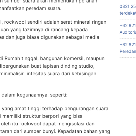
an sumber suara akan memerlukan peranan
0821 25
emanfaatkan peredam suara.
terdeka
 rockwool sendiri adalah serat mineral ringan
+62 821
atuan yang lazimnya di rancang kepada
Auditor
as dan juga biasa digunakan sebagai media
+62 821
Peredam
i Rumah tinggal, bangunan komersil, maupun
ipergunakan buat lapisan dinding studio,
inimalisir intesitas suara dari kebisingan
k dalam kegunaannya, seperti:
yang amat tinggi terhadap pengurangan suara
 memiliki struktur berpori yang bisa
 oleh itu rockwool dapat mengisolasi dan
taran dari sumber bunyi. Kepadatan bahan yang