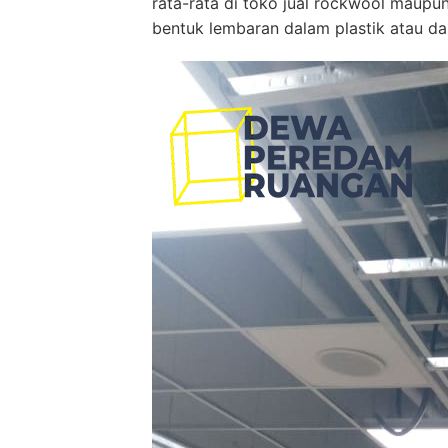
rata-rata di toko jual rockwool maup
bentuk lembaran dalam plastik atau dal