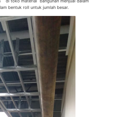
un di toko material bangunan menjual dalam
am bentuk roll untuk jumlah besar.