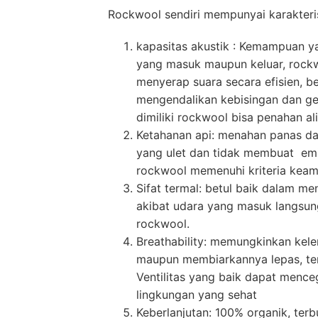
Rockwool sendiri mempunyai karakteris
kapasitas akustik : Kemampuan y
yang masuk maupun keluar, rockwo
menyerap suara secara efisien, b
mengendalikan kebisingan dan ge
dimiliki rockwool bisa penahan a
Ketahanan api: menahan panas da
yang ulet dan tidak membuat emis
rockwool memenuhi kriteria kea
Sifat termal: betul baik dalam m
akibat udara yang masuk langsung 
rockwool.
Breathability: memungkinkan kele
maupun membiarkannya lepas, ter
Ventilitas yang baik dapat men
lingkungan yang sehat
Keberlanjutan: 100% organik, terb