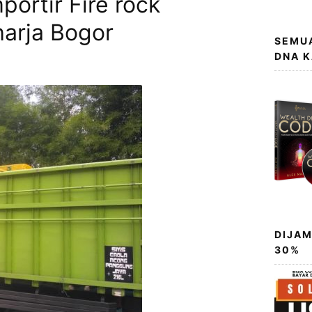
ortir Fire rock
arja Bogor
SEMUA
DNA 
DIJAM
30%