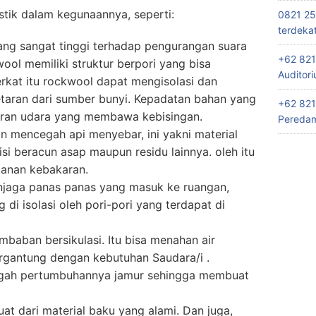
tik dalam kegunaannya, seperti:
0821 25
terdeka
ang sangat tinggi terhadap pengurangan suara
+62 821
ol memiliki struktur berpori yang bisa
Auditor
erkat itu rockwool dapat mengisolasi dan
taran dari sumber bunyi. Kepadatan bahan yang
+62 821
liran udara yang membawa kebisingan.
Peredam
n mencegah api menyebar, ini yakni material
i beracun asap maupun residu lainnya. oleh itu
manan kebakaran.
enjaga panas panas yang masuk ke ruangan,
di isolasi oleh pori-pori yang terdapat di
mbaban bersikulasi. Itu bisa menahan air
gantung dengan kebutuhan Saudara/i .
cegah pertumbuhannya jamur sehingga membuat
uat dari material baku yang alami. Dan juga,