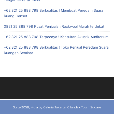
+62 821 25 888 798 Berkualitas ! Membuat Peredam Suara
Ruang Genset
0821 25 888 798 Pusat Penjualan Rockwool Murah terdekat
+62 821 25 888 798 Terpecaya ! Konsultan Akustik Auditorium
+62 821 25 888 798 Berkualitas ! Toko Penjual Peredam Suara
Ruangan Seminar
Suite 3058, Mula by Galeria Jakarta, Cilandak Town Square