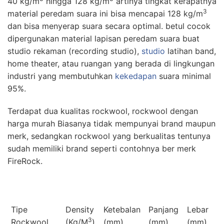
40 kg/m
hingga 128 kg/m
artinya tingkat kerapatnya
3
material peredam suara ini bisa mencapai 128 kg/m
dan bisa menyerap suara secara optimal. betul cocok
dipergunakan material lapisan peredam suara buat
studio rekaman (recording studio),
studio
latihan band,
home theater, atau ruangan yang berada di lingkungan
industri yang membutuhkan
kekedapan
suara minimal
95%.
Terdapat dua kualitas rockwool, rockwool dengan
harga murah Biasanya tidak mempunyai brand maupun
merk, sedangkan rockwool yang berkualitas tentunya
sudah memiliki brand seperti contohnya ber merk
FireRock.
Tipe
Density
Ketebalan
Panjang
Lebar
3
Rockwool
(Kg/M
)
(mm)
(mm)
(mm)