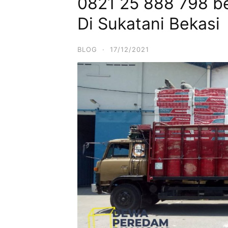
0821 25 888 798 bel
Di Sukatani Bekasi
BLOG
·
17/12/2021