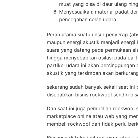
muat yang bisa di daur ulang hin
Menyesuaikan: material padat d
pencegahan celah udara
Peran utama suatu unsur penyerap (abs
maupun energi akustik menjadi energi k
suara yang datang pada permukaan el
hingga menyebabkan osilasi pada parti
partikel udara ini akan bersinggungan
akustik yang tersimpan akan berkurang
sekarang sudah banyak sekali saat ini
disebabkan bisnis rockwool sendiri bis
Dan saat ini juga pembelian rockwool s
marketplace online atau web yang menj
membeli rockwool dan tidak perlu berk
Biasanya di toko jual rockwool atau