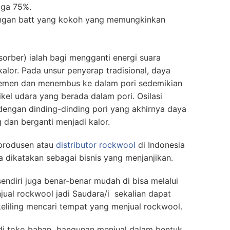
gga 75%.
engan batt yang kokoh yang memungkinkan
orber) ialah bagi mengganti energi suara
alor. Pada unsur penyerap tradisional, daya
emen dan menembus ke dalam pori sedemikian
kel udara yang berada dalam pori. Osilasi
 dengan dinding-dinding pori yang akhirnya daya
 dan berganti menjadi kalor.
 produsen atau
distributor rockwool
di Indonesia
a dikatakan sebagai bisnis yang menjanjikan.
endiri juga benar-benar mudah di bisa melalui
ual rockwool jadi Saudara/i sekalian dapat
eliling mencari tempat yang menjual rockwool.
 di toko bahan bangunan menjual dalam bentuk