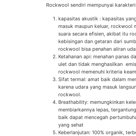
Rockwool sendiri mempunyai karakteris
kapasitas akustik : kapasitas ya
masuk maupun keluar, rockwool m
suara secara efisien, akibat itu
kebisingan dan getaran dari sumbe
rockwool bisa penahan aliran ud
Ketahanan api: menahan panas da
ulet dan tidak menghasilkan emisi
rockwool memenuhi kriteria kea
Sifat termal: amat baik dalam m
karena udara yang masuk langsung 
rockwool.
Breathability: memungkinkan kele
membiarkannya lepas, tergantung 
baik dapat mencegah pertumbuha
yang sehat
Keberlanjutan: 100% organik, ter