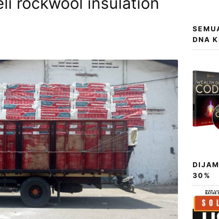
i rockwool insulation
SEMUA
DNA 
DIJAM
30%