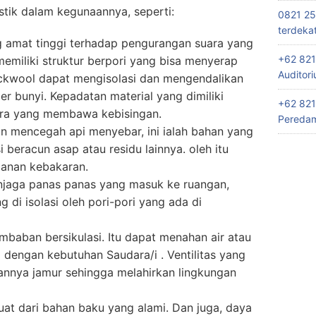
tik dalam kegunaannya, seperti:
0821 25
terdeka
ng amat tinggi terhadap pengurangan suara yang
+62 821
emiliki struktur berpori yang bisa menyerap
Auditor
 rockwool dapat mengisolasi dan mengendalikan
r bunyi. Kepadatan material yang dimiliki
+62 821
ara yang membawa kebisingan.
Peredam
n mencegah api menyebar, ini ialah bahan yang
 beracun asap atau residu lainnya. oleh itu
manan kebakaran.
enjaga panas panas yang masuk ke ruangan,
di isolasi oleh pori-pori yang ada di
mbaban bersikulasi. Itu dapat menahan air atau
dengan kebutuhan Saudara/i . Ventilitas yang
nnya jamur sehingga melahirkan lingkungan
buat dari bahan baku yang alami. Dan juga, daya